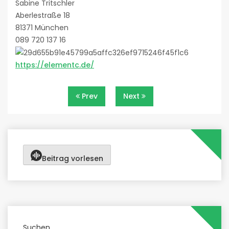
Sabine Tritschler
Aberlestraße 18
81371 München
089 720 137 16
https://elementc.de/
Beitragsnavigation
Prev
Next
Beitrag vorlesen
Suchen