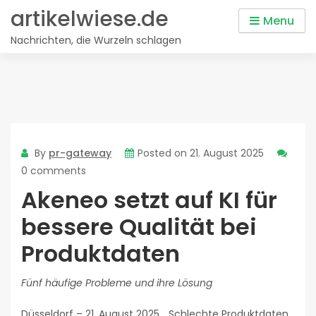
Skip
artikelwiese.de
Menu
to
Nachrichten, die Wurzeln schlagen
content
By
pr-gateway
Posted on
21. August 2025
0 comments
Akeneo setzt auf KI für
bessere Qualität bei
Produktdaten
Fünf häufige Probleme und ihre Lösung
Düsseldorf – 21. August 2025_ Schlechte Produktdaten