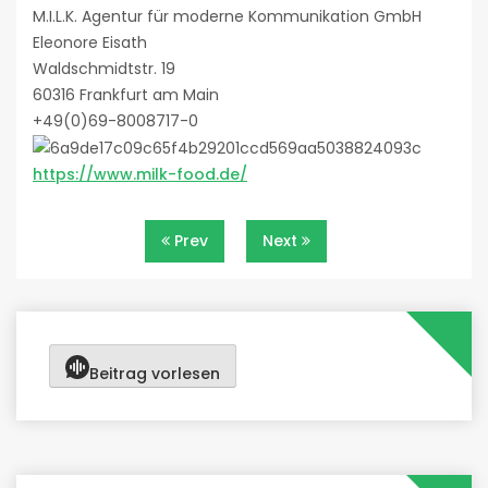
M.I.L.K. Agentur für moderne Kommunikation GmbH
Eleonore Eisath
Waldschmidtstr. 19
60316 Frankfurt am Main
+49(0)69-8008717-0
https://www.milk-food.de/
Beitragsnavigation
Prev
Next
Beitrag vorlesen