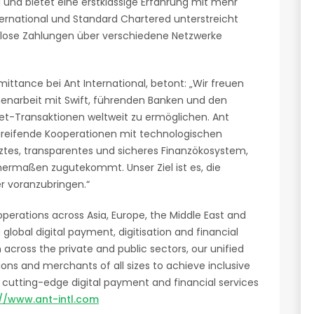
g und bietet eine erstklassige Erfahrung mit mehr
ernational und Standard Chartered unterstreicht
slose Zahlungen über verschiedene Netzwerke
ttance bei Ant International, betont: „Wir freuen
narbeit mit Swift, führenden Banken und den
et-Transaktionen weltweit zu ermöglichen. Ant
rgreifende Kooperationen mit technologischen
tztes, transparentes und sicheres Finanzökosystem,
rmaßen zugutekommt. Unser Ziel ist es, die
er voranzubringen.“
erations across Asia, Europe, the Middle East and
 global digital payment, digitisation and financial
across the private and public sectors, our unified
tions and merchants of all sizes to achieve inclusive
cutting-edge digital payment and financial services
://www.ant-intl.com