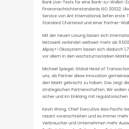
Bank Live-Tests für eine Bank-zu-Wallet-Z
Finanznachrichtenstandards ISO 20022. Üb
Service von Ant International, liefen erst
Standard Chartered und einer Partner-Wall
Mit der neuen Lösung lassen sich internati
Netzwerk verbindet weltweit mehr als 11.500
Alipay+-Ökosystem lassen sich dadurch 1,7 M
vor allem in den wachstumsstarken Märkte
Michael Spiegel, Global Head of Transaction
uns, als Partner diese Innovation gemeinsa
den Markt gebracht zu haben. Das zeigt die 
strategischen Partnerschaften. Wir wollen 
sicher und im Einklang mit regulatorischen
Kevin Wong, Chief Executive Asia Pacific bei
rasant voranschreiten und es immer mehr 
Verbraucher und Unternehmen mehr Auswahl 