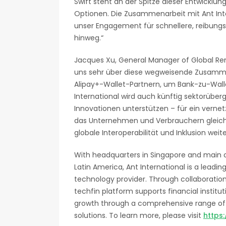
Swift steht an der Spitze dieser Entwicklun
Optionen. Die Zusammenarbeit mit Ant Int
unser Engagement für schnellere, reibung
hinweg.“
Jacques Xu, General Manager of Global Remi
uns sehr über diese wegweisende Zusamme
Alipay+-Wallet-Partnern, um Bank-zu-Wall
International wird auch künftig sektorübe
Innovationen unterstützen – für ein verne
das Unternehmen und Verbrauchern gleiche
globale Interoperabilität und Inklusion weit
With headquarters in Singapore and main op
Latin America, Ant International is a leading
technology provider. Through collaboration 
techfin platform supports financial institu
growth through a comprehensive range of 
solutions. To learn more, please visit
https