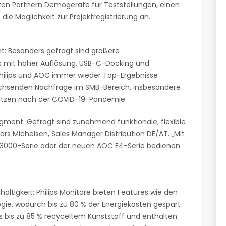
ten Partnern Demogeräte für Teststellungen, einen
ie Möglichkeit zur Projektregistrierung an.
mt: Besonders gefragt sind größere
ys mit hoher Auflösung, USB-C-Docking und
Philips und AOC immer wieder Top-Ergebnisse
wachsenden Nachfrage im SMB-Bereich, insbesondere
lätzen nach der COVID-19-Pandemie.
gment. Gefragt sind zunehmend funktionale, flexible
ars Michelsen, Sales Manager Distribution DE/AT. „Mit
/B3000-Serie oder der neuen AOC E4-Serie bedienen
ltigkeit: Philips Monitore bieten Features wie den
ie, wodurch bis zu 80 % der Energiekosten gespart
 bis zu 85 % recyceltem Kunststoff und enthalten