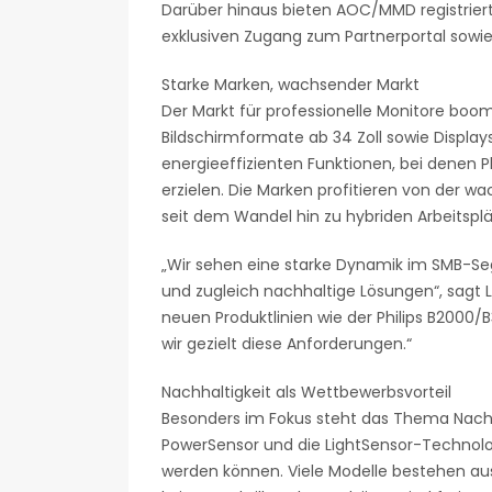
Darüber hinaus bieten AOC/MMD registrier
exklusiven Zugang zum Partnerportal sowie d
Starke Marken, wachsender Markt
Der Markt für professionelle Monitore boo
Bildschirmformate ab 34 Zoll sowie Displa
energieeffizienten Funktionen, bei denen 
erzielen. Die Marken profitieren von der 
seit dem Wandel hin zu hybriden Arbeitsp
„Wir sehen eine starke Dynamik im SMB-Se
und zugleich nachhaltige Lösungen“, sagt L
neuen Produktlinien wie der Philips B2000
wir gezielt diese Anforderungen.“
Nachhaltigkeit als Wettbewerbsvorteil
Besonders im Fokus steht das Thema Nachha
PowerSensor und die LightSensor-Technolog
werden können. Viele Modelle bestehen aus