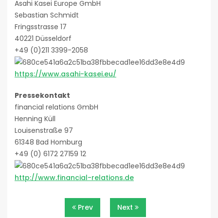
Asahi Kasei Europe GmbH
Sebastian Schmidt
Fringsstrasse 17
40221 Düsseldorf
+49 (0)211 3399-2058
https://www.asahi-kasei.eu/
Pressekontakt
financial relations GmbH
Henning Küll
Louisenstraße 97
61348 Bad Homburg
+49 (0) 6172 27159 12
http://www.financial-relations.de
Beitragsnavigation
Prev
Next