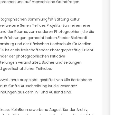
esprochen und auf menschliche Grundfragen
Photographischen Sammlung/SK Stiftung Kultur
zwei weitere Serien Teil des Projekts: Zum einen eine
und der Räume, zum anderen Photographien, die die
hen Erfahrungen gemacht haben.Frieder Bickhardt
 Hamburg und der Dänischen Hochschule für Medien
14 ist er als freischaffender Photograph tätig. Er lebt
ründer der photographischen Initiative
stellungen veranstaltet, Bücher und Zeitungen
 gesellschaftlicher Teilhabe.
 zwei Jahre ausgelobt, gestiftet von Ulla Bartenbach
e nun fünfte Ausschreibung ist die Resonanz
sendungen aus dem In- und Ausland sind
arkasse KölnBonn erworbene August Sander Archiv,