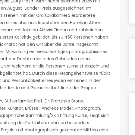
rojekt „City Plaza“ wird Frieder Bickhardt 2026 mit
en August-Sander-Preis ausgezeichnet. Im
kt stehen mit der Großbildkamera erarbeitete
n eines ehemals leerstehenden Hotels in Athen.
nsam mit lokalen Aktivist*innen und zahlreichen
isiertes Kollektiv gebildet. Bis zu 450 Personen haben
Bickhardt hat den Ort über die Jahre insgesamt
n Mitwirkung ein vielschichtiges photographisches
 er auf der Dachterrasse des Gebäudes einen
ert, vor welchem er die Personen zumeist einzeln und
l abgelichtet hat. Durch diese Herangehensweise rückt
tät und Persönlichkeit eines jeden einzelnen in den
erbindende und Gemeinschaftliche der Gruppe.
Stifterfamilie; Prof. Dr. Franziska Brons,
dder, Kurator, Brüssel; Andreas Mader, Photograph,
ographische Sammlung/SK Stiftung Kultur, zeigt sich
rbeitung der Portraitaufnahmen besonders
m Projekt mit photographisch gekonnten Mitteln eine