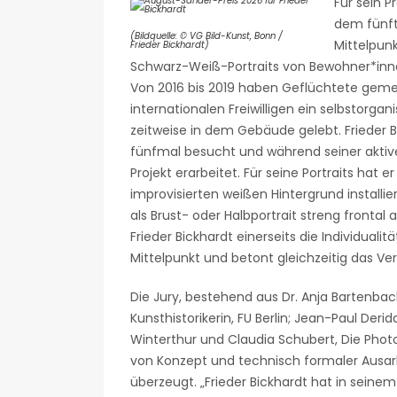
Für sein P
dem fünft
(Bildquelle: © VG Bild-Kunst, Bonn /
Mittelpun
Frieder Bickhardt)
Schwarz-Weiß-Portraits von Bewohner*inne
Von 2016 bis 2019 haben Geflüchtete gemei
internationalen Freiwilligen ein selbstorgan
zeitweise in dem Gebäude gelebt. Frieder 
fünfmal besucht und während seiner aktive
Projekt erarbeitet. Für seine Portraits hat
improvisierten weißen Hintergrund installi
als Brust- oder Halbportrait streng fronta
Frieder Bickhardt einerseits die Individuali
Mittelpunkt und betont gleichzeitig das V
Die Jury, bestehend aus Dr. Anja Bartenbach, 
Kunsthistorikerin, FU Berlin; Jean-Paul Deri
Winterthur und Claudia Schubert, Die Phot
von Konzept und technisch formaler Ausa
überzeugt. „Frieder Bickhardt hat in seine