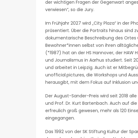
der wichtigen Fragen der Gegenwart ang
verwiesen“, so die Jury.
Im Frühjahr 2027 wird „City Plaza“ in der 
präsentiert. Über die Portraits hinaus sind 
dokumentarische Beschreibung des Ortes 
Bewohner*innen selbst von ihren alltäglic
(*1987) hat an der HS Hannover, der HAW
und Journalismus in Aarhus studiert. Seit 20
und arbeitet in Leipzig. Auch ist er Mitbeg
unofficial.pictures, die Workshops und Aus
herausgibt, mit dem Fokus auf Inklusion und
Der August-Sander-Preis wird seit 2018 alle
und Prof. Dr. Kurt Bartenbach. Auch auf di
erfreulich groß gewesen, mehr als 120 Ein
eingegangen.
Das 1992 von der SK Stiftung Kultur der Sp