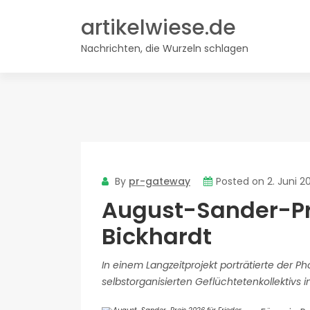
Skip
artikelwiese.de
to
content
Nachrichten, die Wurzeln schlagen
By
pr-gateway
Posted on
2. Juni 2
August-Sander-Pre
Bickhardt
In einem Langzeitprojekt porträtierte der 
selbstorganisierten Geflüchtetenkollektivs 