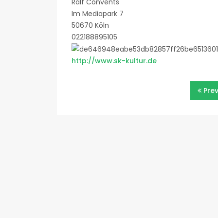
Ralf Convents
Im Mediapark 7
50670 Köln
022188895105
http://www.sk-kultur.de
Beitragsnavigatio
Pre