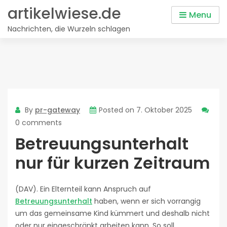
Skip
artikelwiese.de
Menu
to
Nachrichten, die Wurzeln schlagen
content
By
pr-gateway
Posted on
7. Oktober 2025
0 comments
Betreuungsunterhalt
nur für kurzen Zeitraum
(DAV). Ein Elternteil kann Anspruch auf
Betreuungsunterhalt
haben, wenn er sich vorrangig
um das gemeinsame Kind kümmert und deshalb nicht
oder nur eingeschränkt arbeiten kann. So soll