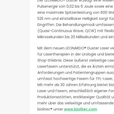
Der LEONARDO® Duster erzeugt eine Welle
Pulsenergie von 0,02 bis 6 Joule sowie ei
eine maximale Spitzenleistung von 600 Watt
525 nm und einstellbarer Helligkeit sorgt f
Eingriffen. Die Behandlungsmodi umfassen
(Quasi-Continuous Wave, QCW) mit flexible
Mikrosekunden bis 20 Millisekunden und ein
Mit dem neuen LEONARDO® Duster Laser ver
für Lasertherapien in der Urologie und bie
Shop-Erlebnis. Diese äußerst vielseitige La
Laserfasern unterstützt, die es Ärzten ermö
Anforderungen und Patientengruppen auszuw
umfasst hochwertige Fasern für TFL-Laser,
Mit mehr als 30 Jahren Erfahrung bietet bi
Laser und Fasern, einschließlich eigener F
Produktionsstätten, erstklassiger Qualität
mehr über das vielseitige und umfassende 
biolitec® unter
www.biolitec.com