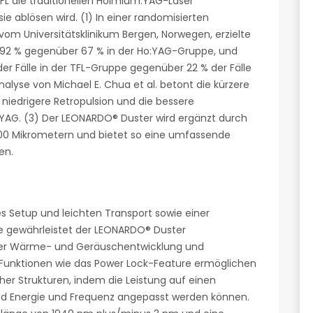
FL die traditionellen Holmium:YAG-Laser
sie ablösen wird. (1) In einer randomisierten
. vom Universitätsklinikum Bergen, Norwegen, erzielte
n 92 % gegenüber 67 % in der Ho:YAG-Gruppe, und
der Fälle in der TFL-Gruppe gegenüber 22 % der Fälle
alyse von Michael E. Chua et al. betont die kürzere
niedrigere Retropulsion und die bessere
:YAG. (3) Der LEONARDO® Duster wird ergänzt durch
 1000 Mikrometern und bietet so eine umfassende
en.
 Setup und leichten Transport sowie einer
re gewährleistet der LEONARDO® Duster
iger Wärme- und Geräuschentwicklung und
unktionen wie das Power Lock-Feature ermöglichen
cher Strukturen, indem die Leistung auf einen
nd Energie und Frequenz angepasst werden können.