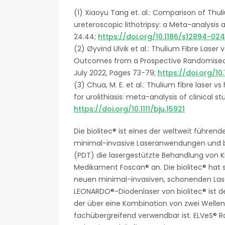
(1) Xiaoyu Tang et. al.: Comparison of Thul
ureteroscopic lithotripsy: a Meta-analysis
24:44;
https://doi.org/10.1186/s12894-02
(2) Øyvind Ulvik et al.: Thulium Fibre Laser
Outcomes from a Prospective Randomised Cli
July 2022, Pages 73-79;
https://doi.org/10
(3) Chua, M. E. et al.: Thulium fibre laser 
for urolithiasis: meta-analysis of clinical st
https://doi.org/10.1111/bju.15921
Die biolitec® ist eines der weltweit führ
minimal-invasive Laseranwendungen und b
(PDT) die lasergestützte Behandlung von 
Medikament Foscan® an. Die biolitec® hat s
neuen minimal-invasiven, schonenden Laser
LEONARDO®-Diodenlaser von biolitec® ist de
der über eine Kombination von zwei Welle
fachübergreifend verwendbar ist. ELVeS® Ra