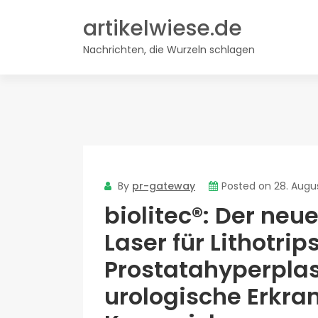
Skip
artikelwiese.de
to
content
Nachrichten, die Wurzeln schlagen
By
pr-gateway
Posted on
28. Augu
biolitec®: Der ne
Laser für Lithotrips
Prostatahyperpla
urologische Erkra