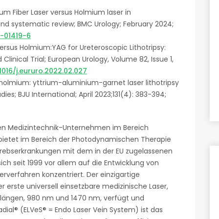
ium Fiber Laser versus Holmium laser in
 and systematic review; BMC Urology; February 2024;
4-01419-6
 versus Holmium:YAG for Ureteroscopic Lithotripsy:
nical Trial; European Urology, Volume 82, Issue 1,
.1016/j.eururo.2022.02.027
vs holmium: yttrium-aluminium-garnet laser lithotripsy
udies; BJU International; April 2023;131(4): 383-394;
enden Medizintechnik-Unternehmen im Bereich
ietet im Bereich der Photodynamischen Therapie
Krebserkrankungen mit dem in der EU zugelassenen
ich seit 1999 vor allem auf die Entwicklung von
verfahren konzentriert. Der einzigartige
r erste universell einsetzbare medizinische Laser,
nlängen, 980 nm und 1470 nm, verfügt und
dial® (ELVeS® = Endo Laser Vein System) ist das