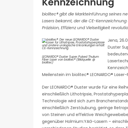
Kennzeichnung
biolitec® gibt die Markteinführung seines 
Lasers bekannt, der die CE-Kennzeichnung e
Präzision, Effizienz und Vielseitigkeit revoluti
Jena, 26.0
Duster Sup
bedeutend
LEONARDO® Duster Super Pulsed Thulium
Fiber Laser von biolitec® (Bildquelle: @
Lasertechn
biolitec)
Kennzeich
Meilenstein im biolitec® LEONARDO® Laser-P
Der LEONARDO® Duster wurde für eine Reih
einschließlich Lithotripsie, Prostatahype
Technologie wird sich zum Branchenstanda
einschließlich Zerstäubung, geringe Retro
von Steinen und effektive Weichgewebebe
gegenüber Holmium:YAG-Lasern – einschließ