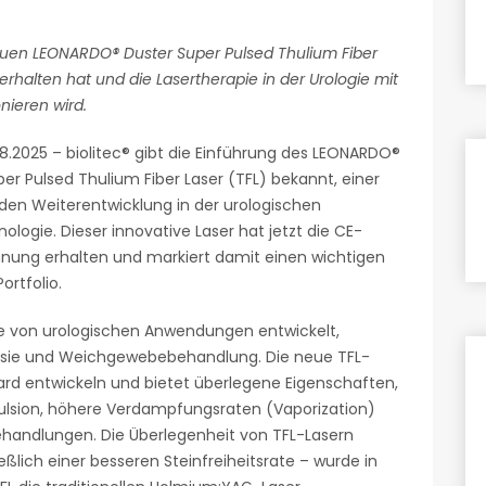
neuen LEONARDO® Duster Super Pulsed Thulium Fiber
rhalten hat und die Lasertherapie in der Urologie mit
onieren wird.
8.2025 – biolitec® gibt die Einführung des LEONARDO®
er Pulsed Thulium Fiber Laser (TFL) bekannt, einer
en Weiterentwicklung in der urologischen
ologie. Dieser innovative Laser hat jetzt die CE-
nung erhalten und markiert damit einen wichtigen
ortfolio.
e von urologischen Anwendungen entwickelt,
rplasie und Weichgewebebehandlung. Die neue TFL-
rd entwickeln und bietet überlegene Eigenschaften,
pulsion, höhere Verdampfungsraten (Vaporization)
handlungen. Die Überlegenheit von TFL-Lasern
lich einer besseren Steinfreiheitsrate – wurde in