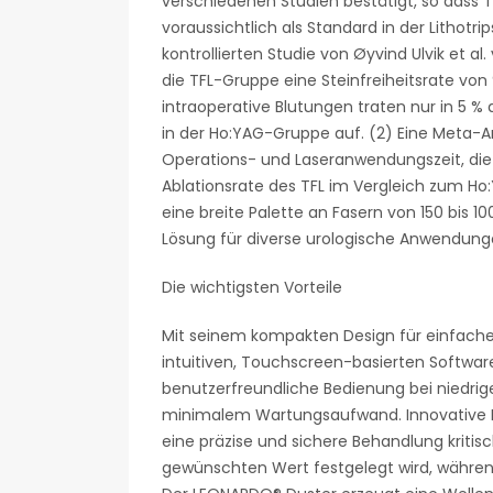
verschiedenen Studien bestätigt, so dass T
voraussichtlich als Standard in der Lithotrip
kontrollierten Studie von Øyvind Ulvik et al
die TFL-Gruppe eine Steinfreiheitsrate vo
intraoperative Blutungen traten nur in 5 % 
in der Ho:YAG-Gruppe auf. (2) Eine Meta-An
Operations- und Laseranwendungszeit, die 
Ablationsrate des TFL im Vergleich zum Ho
eine breite Palette an Fasern von 150 bis
Lösung für diverse urologische Anwendung
Die wichtigsten Vorteile
Mit seinem kompakten Design für einfaches
intuitiven, Touchscreen-basierten Softwa
benutzerfreundliche Bedienung bei niedr
minimalem Wartungsaufwand. Innovative F
eine präzise und sichere Behandlung kritis
gewünschten Wert festgelegt wird, währe