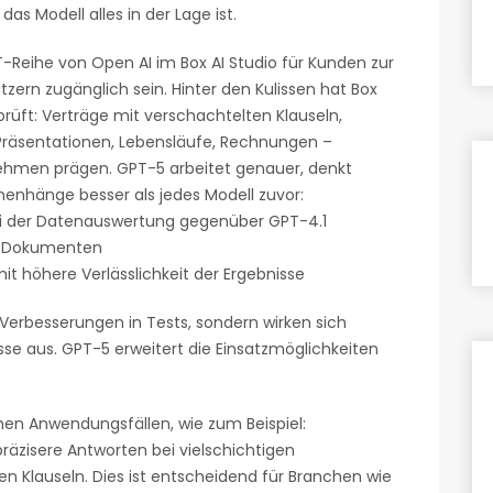
das Modell alles in der Lage ist.
-Reihe von Open AI im Box AI Studio für Kunden zur
tzern zugänglich sein. Hinter den Kulissen hat Box
üft: Verträge mit verschachtelten Klauseln,
 Präsentationen, Lebensläufe, Rechnungen –
nehmen prägen. GPT-5 arbeitet genauer, denkt
nhänge besser als jedes Modell zuvor:
ei der Datenauswertung gegenüber GPT-4.1
en Dokumenten
it höhere Verlässlichkeit der Ergebnisse
 Verbesserungen in Tests, sondern wirken sich
e aus. GPT-5 erweitert die Einsatzmöglichkeiten
hen Anwendungsfällen, wie zum Beispiel:
räzisere Antworten bei vielschichtigen
 Klauseln. Dies ist entscheidend für Branchen wie