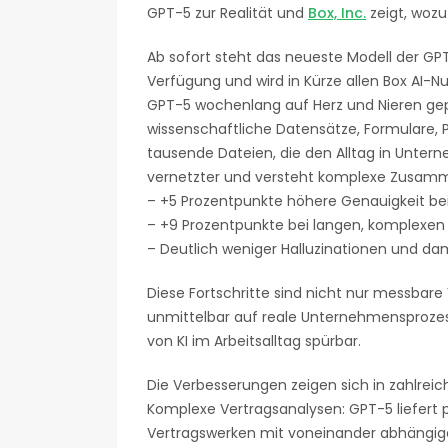
GPT-5 zur Realität und
Box, Inc.
zeigt, wozu 
Ab sofort steht das neueste Modell der GPT
Verfügung und wird in Kürze allen Box AI-Nu
GPT-5 wochenlang auf Herz und Nieren gepr
wissenschaftliche Datensätze, Formulare,
tausende Dateien, die den Alltag in Unter
vernetzter und versteht komplexe Zusamme
– +5 Prozentpunkte höhere Genauigkeit b
– +9 Prozentpunkte bei langen, komplex
– Deutlich weniger Halluzinationen und dam
Diese Fortschritte sind nicht nur messbare
unmittelbar auf reale Unternehmensprozess
von KI im Arbeitsalltag spürbar.
Die Verbesserungen zeigen sich in zahlreic
Komplexe Vertragsanalysen: GPT-5 liefert p
Vertragswerken mit voneinander abhängigen