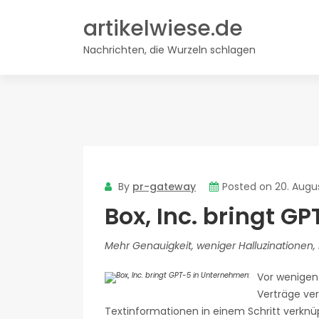
Skip
artikelwiese.de
to
content
Nachrichten, die Wurzeln schlagen
By
pr-gateway
Posted on
20. Augu
Box, Inc. bringt G
Mehr Genauigkeit, weniger Halluzinationen, b
Vor wenigen 
Verträge ver
Textinformationen in einem Schritt verknüp