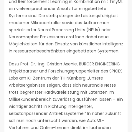
und Reinforcement Learning in Kombination mit TinyML
ein vielversprechender Ansatz für eingebettete
Systeme sind. Die stetig steigende Leistungsfähigkeit
moderner Mikrocontroller sowie das Aufkommen
spezialisierter Neural Processing Units (NPUs) oder
Neuromorpher Prozessoren eröffnen dabei neue
Möglichkeiten für den Einsatz von künstlicher Intelligenz
in ressourcenbeschränkten eingebetteten Systemen.
Dazu Prof. Dr.-Ing. Cristian Axenie, BURGER ENGINEERING
Projektpartner und Forschungsgruppenleiter des SPICES
Labs am KI-Zentrum der TH Nürnberg: „Unsere
Arbeitsergebnisse zeigen, dass sich neuronale Netze
trotz begrenzter Hardwareleistung mit Latenzen im
Millisekundenbereich zuverlässig ausführen lassen – ein
wichtiger Schritt in Richtung intelligenter,
selbstanpassender Antriebssysteme.“ In naher Zukunft
soll nun noch untersucht werden, wie AutoML-
Verfahren und Online-Lernen direkt im laufenden