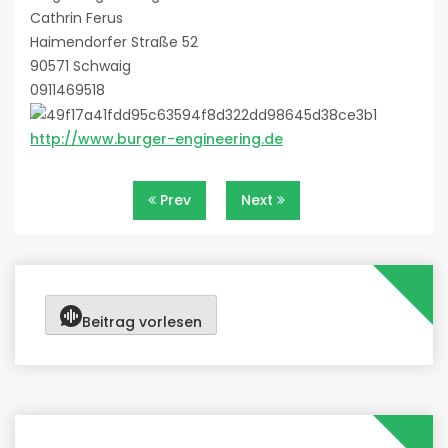
Cathrin Ferus
Haimendorfer Straße 52
90571 Schwaig
0911469518
http://www.burger-engineering.de
Beitragsnavigation
Prev
Next
Beitrag vorlesen