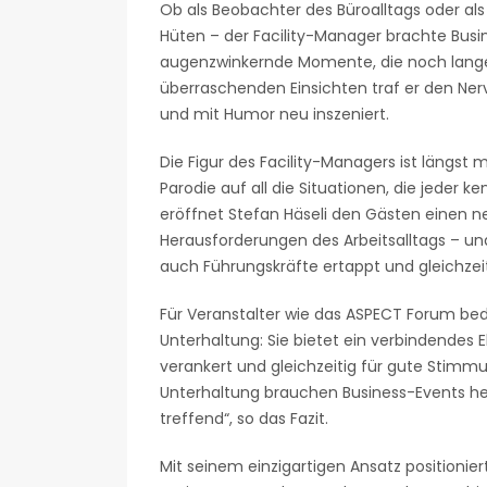
Ob als Beobachter des Büroalltags oder a
Hüten – der Facility-Manager brachte Bus
augenzwinkernde Momente, die noch lange n
überraschenden Einsichten traf er den Ner
und mit Humor neu inszeniert.
Die Figur des Facility-Managers ist längst m
Parodie auf all die Situationen, die jeder ke
eröffnet Stefan Häseli den Gästen einen n
Herausforderungen des Arbeitsalltags – und
auch Führungskräfte ertappt und gleichzeit
Für Veranstalter wie das ASPECT Forum be
Unterhaltung: Sie bietet ein verbindendes 
verankert und gleichzeitig für gute Stimmun
Unterhaltung brauchen Business-Events h
treffend“, so das Fazit.
Mit seinem einzigartigen Ansatz positioniert