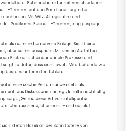
ls wandelbarer Bühnencharakter mit verschiedenen
iness-Themen auf den Punkt und sorgte für
achhallen. Mit Witz, Alltagssatire und
v des Publikums: Business-Themen, klug gespiegelt
ehr als nur eine humorvolle Einlage: Sie ist eine
nnt, aber selten ausspricht. Mit seinen Auftritten
euen Blick auf scheinbar banale Prozesse und
 sorgt so dafür, dass sich sowohl Mitarbeitende wie
ig bestens unterhalten fühlen.
deutet eine solche Performance mehr als
Element, das Diskussionen anregt, Inhalte nachhaltig
g sorgt. „Genau diese Art von intelligenter
eute: überraschend, charmant – und absolut
 sich Stefan Häseli an der Schnittstelle von