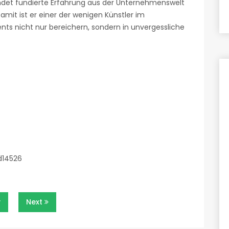
det fundierte Erfahrung aus der Unternehmenswelt
mit ist er einer der wenigen Künstler im
ts nicht nur bereichern, sondern in unvergessliche
n
v
Next