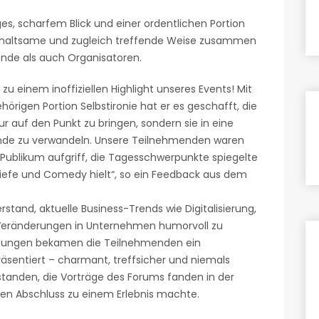
s, scharfem Blick und einer ordentlichen Portion
terhaltsame und zugleich treffende Weise zusammen
nde als auch Organisatoren.
zu einem inoffiziellen Highlight unseres Events! Mit
örigen Portion Selbstironie hat er es geschafft, die
r auf den Punkt zu bringen, sondern sie in eine
unde zu verwandeln. Unsere Teilnehmenden waren
Publikum aufgriff, die Tagesschwerpunkte spiegelte
Tiefe und Comedy hielt“, so ein Feedback aus dem
rstand, aktuelle Business-Trends wie Digitalisierung,
eränderungen in Unternehmen humorvoll zu
sungen bekamen die Teilnehmenden ein
präsentiert – charmant, treffsicher und niemals
rstanden, die Vorträge des Forums fanden in der
 den Abschluss zu einem Erlebnis machte.