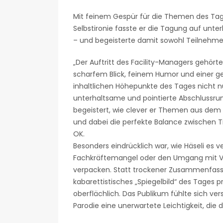
Mit feinem Gespür für die Themen des Tage
Selbstironie fasste er die Tagung auf un
– und begeisterte damit sowohl Teilnehme
„Der Auftritt des Facility-Managers gehörte 
scharfem Blick, feinem Humor und einer geh
inhaltlichen Höhepunkte des Tages nicht nu
unterhaltsame und pointierte Abschlussr
begeistert, wie clever er Themen aus dem 
und dabei die perfekte Balance zwischen 
OK.
Besonders eindrücklich war, wie Häseli es ve
Fachkräftemangel oder den Umgang mit V
verpacken. Statt trockener Zusammenfas
kabarettistisches „Spiegelbild“ des Tages 
oberflächlich. Das Publikum fühlte sich ve
Parodie eine unerwartete Leichtigkeit, die