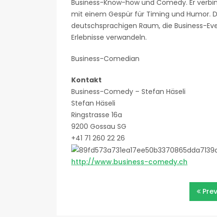
Business-Know-how und Comedy. Er verbin
mit einem Gespür für Timing und Humor. Da
deutschsprachigen Raum, die Business-Even
Erlebnisse verwandeln.
Business-Comedian
Kontakt
Business-Comedy – Stefan Häseli
Stefan Häseli
Ringstrasse 16a
9200 Gossau SG
+41 71 260 22 26
http://www.business-comedy.ch
Beitragsnavigatio
Pre