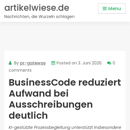
Skip
artikelwiese.de
Menu
to
Nachrichten, die Wurzeln schlagen
content
By
pr-gateway
Posted on
3. Juni 2026
0
comments
BusinessCode reduziert
Aufwand bei
Ausschreibungen
deutlich
KI-gestützte Prozessbegleitung unterstützt insbesondere