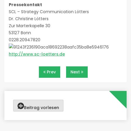
Pressekontakt
SCL – Strategy Communication Lötters
Dr. Christine Lötters
Zur Marterkapelle 30
53127 Bonn
0228.20947820
http://www.sc-loetters.de
Beitragsnavigation
Prev
Next
Beitrag vorlesen