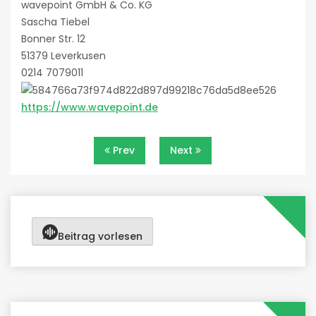
wavepoint GmbH & Co. KG
Sascha Tiebel
Bonner Str. 12
51379 Leverkusen
0214 7079011
https://www.wavepoint.de
Beitragsnavigation
Prev
Next
Beitrag vorlesen