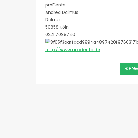
proDente
Andrea Dalmus
Dalmus
50858 Köln
022117099740
http://www.prodente.de
Beitragsnavigatio
Pre