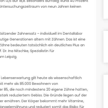
on 13,6 auf 18,8. Besonders auffällig: Rund 40 Prozent
m Untersuchungszeitraum von neun Jahren keinen
itzender Zahnersatz – individuell im Dentallabor
Heutige Generationen altern mit Zähnen. Das ist eine
 Zähne bedeuten tatsächlich ein deutliches Plus an
 Dr. Ina Nitschke, Spezialistin für
m Leipzig.
benserwartung gilt heute als wissenschaftlich
 mit mehr als 85.000 Bewohnern von
er 85, die noch mindestens 20 eigene Zähne hatten,
t stark reduziertem Gebiss. Die Gründe liegen auf der
ner ernähren. Der Körper bekommt mehr Vitamine,
Mangelernährung und reduziert somit das Risiko für