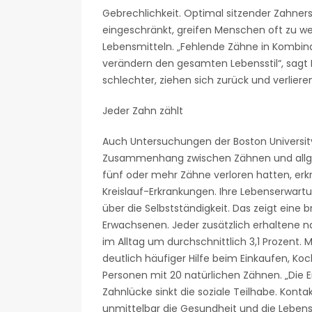
Gebrechlichkeit. Optimal sitzender Zahnersa
eingeschränkt, greifen Menschen oft zu we
Lebensmitteln. „Fehlende Zähne in Kombi
verändern den gesamten Lebensstil“, sagt P
schlechter, ziehen sich zurück und verliere
Jeder Zahn zählt
Auch Untersuchungen der Boston Universit
Zusammenhang zwischen Zähnen und allge
fünf oder mehr Zähne verloren hatten, erk
Kreislauf-Erkrankungen. Ihre Lebenserwart
über die Selbstständigkeit. Das zeigt eine 
Erwachsenen. Jeder zusätzlich erhaltene na
im Alltag um durchschnittlich 3,1 Prozent
deutlich häufiger Hilfe beim Einkaufen, 
Personen mit 20 natürlichen Zähnen. „Die E
Zahnlücke sinkt die soziale Teilhabe. Konta
unmittelbar die Gesundheit und die Lebens