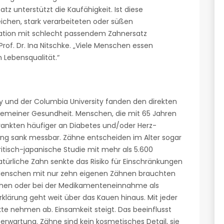
tz unterstützt die Kaufähigkeit. Ist diese
ichen, stark verarbeiteten oder süßen
nation mit schlecht passendem Zahnersatz
rof. Dr. Ina Nitschke. „Viele Menschen essen
n Lebensqualität.“
y und der Columbia University fanden den direkten
meiner Gesundheit. Menschen, die mit 65 Jahren
rankten häufiger an Diabetes und/oder Herz-
ung sank messbar. Zähne entscheiden im Alter sogar
britisch-japanische Studie mit mehr als 5.600
türliche Zahn senkte das Risiko für Einschränkungen
. Menschen mit nur zehn eigenen Zähnen brauchten
Kochen oder bei der Medikamenteneinnahme als
rklärung geht weit über das Kauen hinaus. Mit jeder
kte nehmen ab. Einsamkeit steigt. Das beeinflusst
erwartung. Zähne sind kein kosmetisches Detail, sie