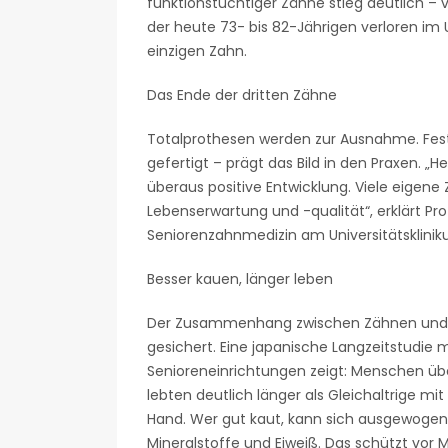
funktionstüchtiger Zähne stieg deutlich – v
der heute 73- bis 82-Jährigen verloren i
einzigen Zahn.
Das Ende der dritten Zähne
Totalprothesen werden zur Ausnahme. Fests
gefertigt – prägt das Bild in den Praxen. „
überaus positive Entwicklung. Viele eigene
Lebenserwartung und -qualität“, erklärt Prof.
Seniorenzahnmedizin am Universitätskliniku
Besser kauen, länger leben
Der Zusammenhang zwischen Zähnen und Le
gesichert. Eine japanische Langzeitstudie
Senioreneinrichtungen zeigt: Menschen üb
lebten deutlich länger als Gleichaltrige mi
Hand. Wer gut kaut, kann sich ausgewoge
Mineralstoffe und Eiweiß. Das schützt vor 