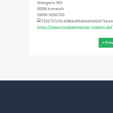
Weingarts 363
91358 Kunreuth
09199-9293700
https://www.moebelmacher-matern.de/
Beitragsnavigatio
Pre