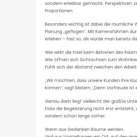
sondern erlebbar gemacht. Perspektiven z
Proportionen.
Besonders wichtig ist dabei die räumliche 
Planung „geflogen“. Mit Kamerafahrten du
erleben – fast so, als würde man bereits da
Wie wirkt die Insel beim Betreten des Rau
Wie öffnen sich Sichtachsen zum Wohnbe
Fühlt sich der Abstand zwischen den Arbe
„Wir möchten, dass unsere Kunden ihre Küc
können“, sagt Matern. „Denn Vorfreude ist e
Genau darin liegt vielleicht der größte Unt
Dass die Begeisterung nicht erst entsteht,
sondern schon lange vorher.
Wenn aus Gedanken Räume werden.
Und aus Vorstellungen ein Ort, auf den man