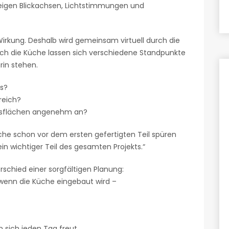
eigen Blickachsen, Lichtstimmungen und
Wirkung. Deshalb wird gemeinsam virtuell durch die
rch die Küche lassen sich verschiedene Standpunkte
rin stehen.
ms?
reich?
itsflächen angenehm an?
he schon vor dem ersten gefertigten Teil spüren
in wichtiger Teil des gesamten Projekts.“
erschied einer sorgfältigen Planung:
 wenn die Küche eingebaut wird –
 sich jeden Tag freut.