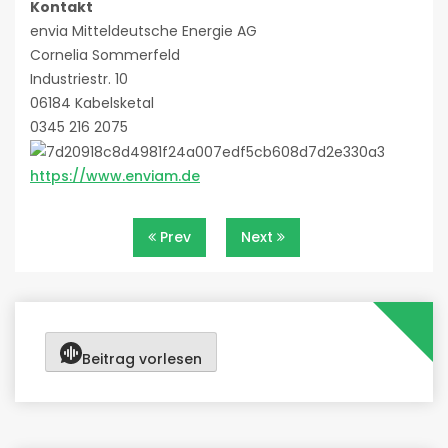
Kontakt
envia Mitteldeutsche Energie AG
Cornelia Sommerfeld
Industriestr. 10
06184 Kabelsketal
0345 216 2075
https://www.enviam.de
Beitragsnavigation
Prev
Next
Beitrag vorlesen