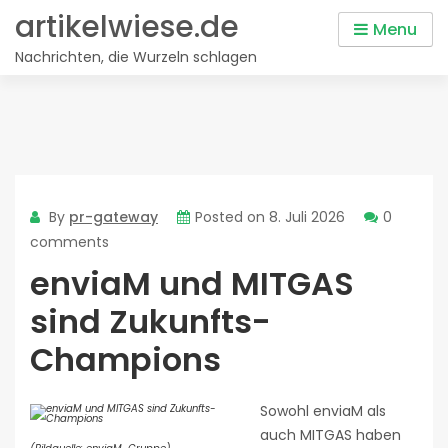
Skip
artikelwiese.de
Menu
to
Nachrichten, die Wurzeln schlagen
content
By
pr-gateway
Posted on
8. Juli 2026
0
comments
enviaM und MITGAS
sind Zukunfts-
Champions
Sowohl enviaM als
auch MITGAS haben