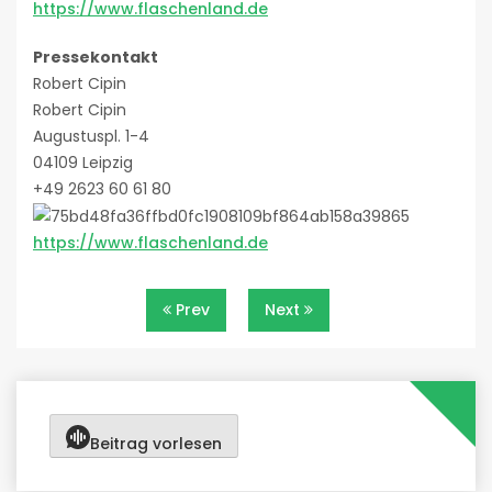
https://www.flaschenland.de
Pressekontakt
Robert Cipin
Robert Cipin
Augustuspl. 1-4
04109 Leipzig
+49 2623 60 61 80
https://www.flaschenland.de
Beitragsnavigation
Prev
Next
Beitrag vorlesen