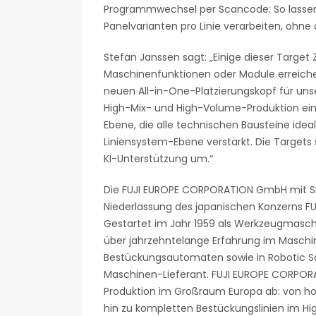
Programmwechsel per Scancode: So lassen 
Panelvarianten pro Linie verarbeiten, ohne 
Stefan Janssen sagt: „Einige dieser Target 
Maschinenfunktionen oder Module erreichen
neuen All-in-One-Platzierungskopf für unser
High-Mix- und High-Volume-Produktion einse
Ebene, die alle technischen Bausteine id
Liniensystem-Ebene verstärkt. Die Targets 
KI-Unterstützung um.“
Die FUJI EUROPE CORPORATION GmbH mit Sitz i
Niederlassung des japanischen Konzerns F
Gestartet im Jahr 1959 als Werkzeugmasch
über jahrzehntelange Erfahrung im Maschin
Bestückungsautomaten sowie in Robotic Solu
Maschinen-Lieferant. FUJI EUROPE CORPORA
Produktion im Großraum Europa ab: von ho
hin zu kompletten Bestückungslinien im H