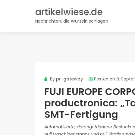
Skip
artikelwiese.de
to
content
Nachrichten, die Wurzeln schlagen
By
pr-gateway
Posted on
9. Sept
FUJI EUROPE CORPO
productronica: „Ta
SMT-Fertigung
Automatisierte, datengetriebene Bestückung 
null Maschinenstopps und null Platzierungs