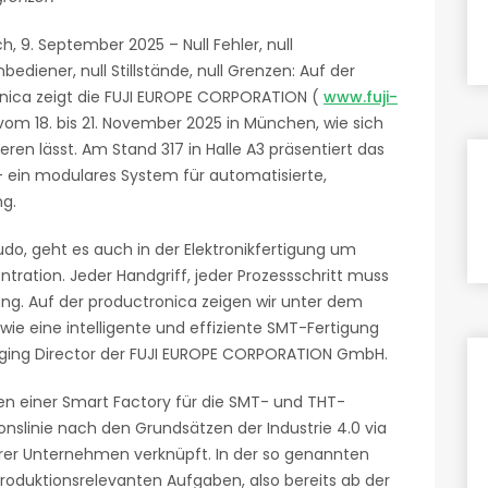
h, 9. September 2025 – Null Fehler, null
ediener, null Stillstände, null Grenzen: Auf der
nica zeigt die FUJI EUROPE CORPORATION (
www.fuji-
vom 18. bis 21. November 2025 in München, wie sich
sieren lässt. Am Stand 317 in Halle A3 präsentiert das
– ein modulares System für automatisierte,
ng.
o, geht es auch in der Elektronikfertigung um
ntration. Jeder Handgriff, jeder Prozessschritt muss
g. Auf der productronica zeigen wir unter dem
, wie eine intelligente und effiziente SMT-Fertigung
anaging Director der FUJI EUROPE CORPORATION GmbH.
en einer Smart Factory für die SMT- und THT-
onslinie nach den Grundsätzen der Industrie 4.0 via
r Unternehmen verknüpft. In der so genannten
e produktionsrelevanten Aufgaben, also bereits ab der