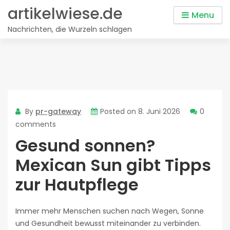
Skip
artikelwiese.de
Menu
to
Nachrichten, die Wurzeln schlagen
content
By
pr-gateway
Posted on
8. Juni 2026
0
comments
Gesund sonnen?
Mexican Sun gibt Tipps
zur Hautpflege
Immer mehr Menschen suchen nach Wegen, Sonne
und Gesundheit bewusst miteinander zu verbinden.