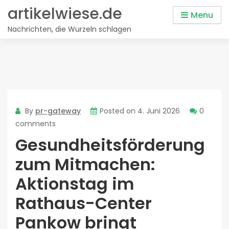
Skip
artikelwiese.de
Menu
to
Nachrichten, die Wurzeln schlagen
content
By
pr-gateway
Posted on
4. Juni 2026
0
comments
Gesundheitsförderung
zum Mitmachen:
Aktionstag im
Rathaus-Center
Pankow bringt