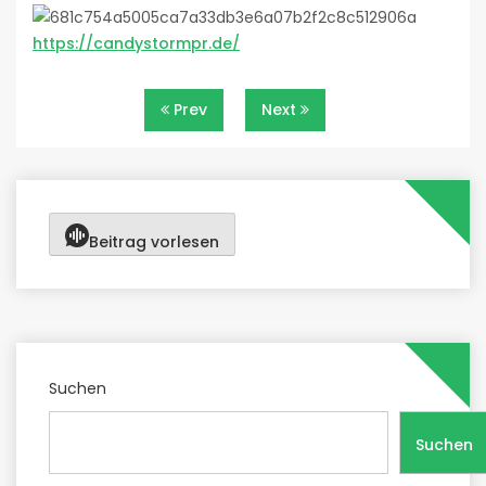
https://candystormpr.de/
Beitragsnavigation
Prev
Next
Beitrag vorlesen
Suchen
Suchen