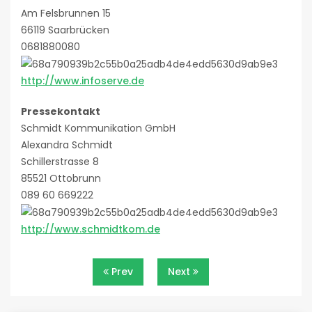
Am Felsbrunnen 15
66119 Saarbrücken
0681880080
http://www.infoserve.de
Pressekontakt
Schmidt Kommunikation GmbH
Alexandra Schmidt
Schillerstrasse 8
85521 Ottobrunn
089 60 669222
http://www.schmidtkom.de
Beitragsnavigation
Prev
Next