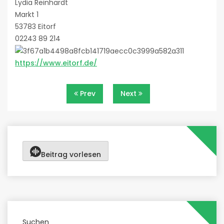
Lydia Reinhardt
Markt 1
53783 Eitorf
02243 89 214
https://www.eitorf.de/
Beitragsnavigation
Prev
Next
Beitrag vorlesen
Suchen