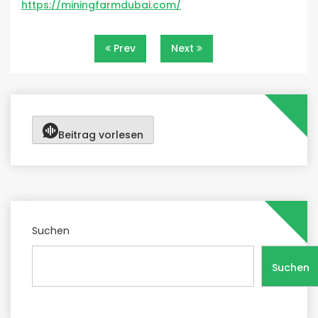
https://miningfarmdubai.com/
Beitragsnavigation
Prev
Next
Beitrag vorlesen
Suchen
Suchen