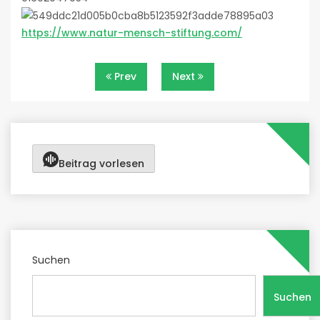
https://www.natur-mensch-stiftung.com/
Beitragsnavigation
Prev
Next
Beitrag vorlesen
Suchen
Suchen