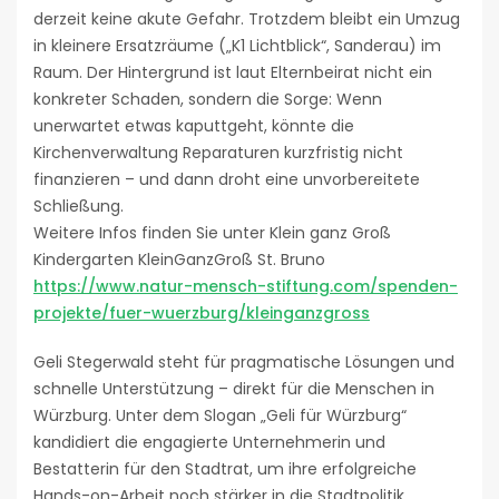
derzeit keine akute Gefahr. Trotzdem bleibt ein Umzug
in kleinere Ersatzräume („K1 Lichtblick“, Sanderau) im
Raum. Der Hintergrund ist laut Elternbeirat nicht ein
konkreter Schaden, sondern die Sorge: Wenn
unerwartet etwas kaputtgeht, könnte die
Kirchenverwaltung Reparaturen kurzfristig nicht
finanzieren – und dann droht eine unvorbereitete
Schließung.
Weitere Infos finden Sie unter Klein ganz Groß
Kindergarten KleinGanzGroß St. Bruno
https://www.natur-mensch-stiftung.com/spenden-
projekte/fuer-wuerzburg/kleinganzgross
Geli Stegerwald steht für pragmatische Lösungen und
schnelle Unterstützung – direkt für die Menschen in
Würzburg. Unter dem Slogan „Geli für Würzburg“
kandidiert die engagierte Unternehmerin und
Bestatterin für den Stadtrat, um ihre erfolgreiche
Hands-on-Arbeit noch stärker in die Stadtpolitik