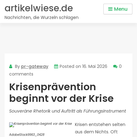
Skip
artikelwiese.de
Menu
to
Nachrichten, die Wurzeln schlagen
content
By
pr-gateway
Posted on
16. Mai 2026
0
comments
Krisenprävention
beginnt vor der Krise
Souveräne Rhetorik und Auftritt als Führungsinstrument
Krisen entstehen selten
aus dem Nichts. Oft
AdobeStock9963_0428