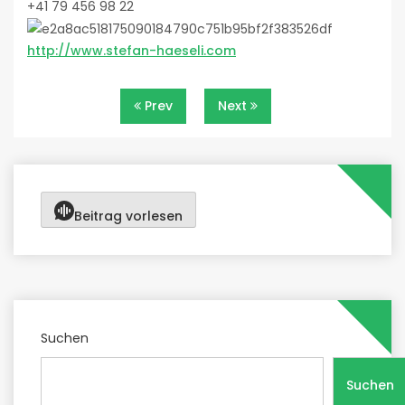
+41 79 456 98 22
http://www.stefan-haeseli.com
Beitragsnavigation
Prev
Next
Beitrag vorlesen
Suchen
Suchen