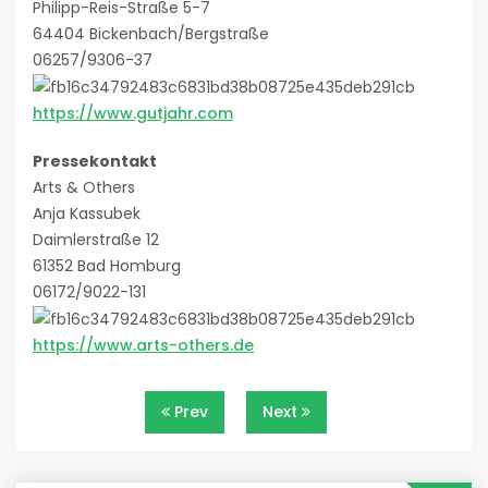
Philipp-Reis-Straße 5-7
64404 Bickenbach/Bergstraße
06257/9306-37
https://www.gutjahr.com
Pressekontakt
Arts & Others
Anja Kassubek
Daimlerstraße 12
61352 Bad Homburg
06172/9022-131
https://www.arts-others.de
Beitragsnavigation
Prev
Next