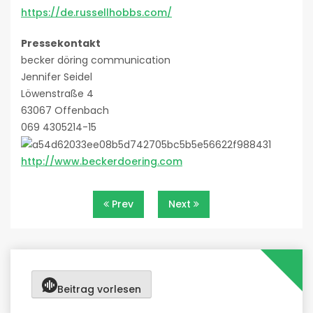
https://de.russellhobbs.com/
Pressekontakt
becker döring communication
Jennifer Seidel
Löwenstraße 4
63067 Offenbach
069 4305214-15
http://www.beckerdoering.com
Beitragsnavigation
Prev
Next
Beitrag vorlesen