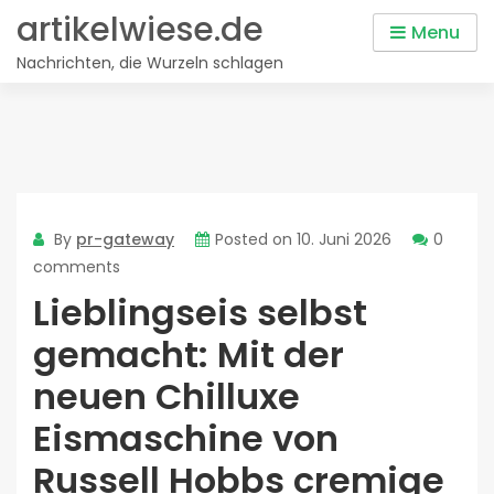
Skip
artikelwiese.de
Menu
to
Nachrichten, die Wurzeln schlagen
content
By
pr-gateway
Posted on
10. Juni 2026
0
comments
Lieblingseis selbst
gemacht: Mit der
neuen Chilluxe
Eismaschine von
Russell Hobbs cremige