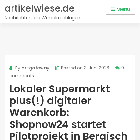
Skip
artikelwiese.de
Menu
to
Nachrichten, die Wurzeln schlagen
content
By
pr-gateway
Posted on
3. Juni 2026
0
comments
Lokaler Supermarkt
plus(!) digitaler
Warenkorb:
Shopnow24 startet
Pilotprojekt in Bergisch