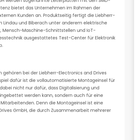
GmbH werden sogenannte Leiterplatten mit den SMD-
petenz bietet das Unternehmen im Rahmen der
ternen Kunden an. Produktseitig fertigt die Liebherr-
in Lindau und Biberach unter anderem elektrische
r, Mensch-Maschine-Schnittstellen und IoT-
sstechnik ausgestattetes Test-Center für Elektronik
b.
 gehören bei der Liebherr-Electronics and Drives
piel dafür ist die vollautomatisierte Montageinsel für
dabei nicht nur dafür, dass Digitalisierung und
ingebettet werden kann, sondern auch für eine
n Mitarbeitenden. Denn die Montageinsel ist eine
nd Drives GmbH, die durch Zusammenarbeit mehrerer