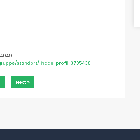
gruppe/standort/lindau-profil-3705438
n
v
Next