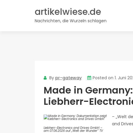
Skip
artikelwiese.de
to
content
Nachrichten, die Wurzeln schlagen
By
pr-gateway
Posted on
1. Juni 2
Made in Germany:
Liebherr-Electron
– „Welt de
and Drive
Liebherr-Electronics and Drives GmbH –
am 07.06.2026 auf „Welt der Wunder“ TV