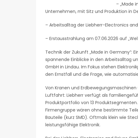
– „Made i
Unternehmen, mit Sitz und Produktion in 
– Arbeitsalltag der Liebherr-Electronics 
– Erstausstrahlung am 07.06.2026 auf „We
Technik der Zukunft „Made in Germany“: Ei
spannende Einblicke in den Arbeitsalltag un
GmbH in Lindau. Im Fokus stehen Elektroni
den Ernstfall und die Frage, wie automatis
Von Kranen und Erdbewegungsmaschinen ü
Luftfahrt: Liebherr verfügt als familienge
Produktportfolio von 13 Produktsegmenten.
Firmengruppe wären ohne bestimmte Teile
Bauteile (kurz SMD). Oftmals klein wie St
leistungsfähige Elektronik.