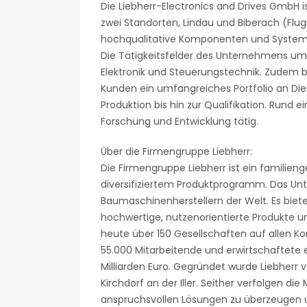
Die Liebherr-Electronics and Drives GmbH is
zwei Standorten, Lindau und Biberach (Flug
hochqualitative Komponenten und Systeme
Die Tätigkeitsfelder des Unternehmens umf
Elektronik und Steuerungstechnik. Zudem b
Kunden ein umfangreiches Portfolio an Die
Produktion bis hin zur Qualifikation. Rund e
Forschung und Entwicklung tätig.
Über die Firmengruppe Liebherr:
Die Firmengruppe Liebherr ist ein familie
diversifiziertem Produktprogramm. Das Un
Baumaschinenherstellern der Welt. Es biet
hochwertige, nutzenorientierte Produkte u
heute über 150 Gesellschaften auf allen Ko
55.000 Mitarbeitende und erwirtschaftete
Milliarden Euro. Gegründet wurde Liebherr
Kirchdorf an der Iller. Seither verfolgen di
anspruchsvollen Lösungen zu überzeugen u