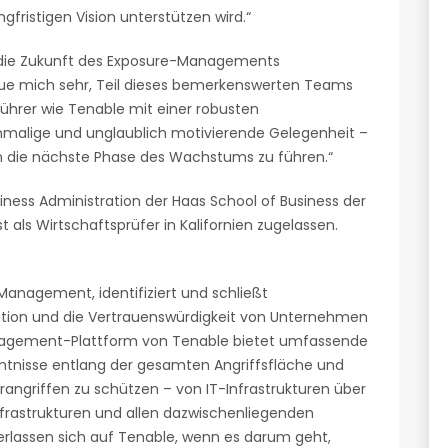
gfristigen Vision unterstützen wird.“
m die Zukunft des Exposure-Managements
eue mich sehr, Teil dieses bemerkenswerten Teams
tführer wie Tenable mit einer robusten
einmalige und unglaublich motivierende Gelegenheit –
n die nächste Phase des Wachstums zu führen.“
iness Administration der Haas School of Business der
ist als Wirtschaftsprüfer in Kalifornien zugelassen.
anagement, identifiziert und schließt
tation und die Vertrauenswürdigkeit von Unternehmen
nagement-Plattform von Tenable bietet umfassende
ntnisse entlang der gesamten Angriffsfläche und
angriffen zu schützen – von IT-Infrastrukturen über
frastrukturen und allen dazwischenliegenden
erlassen sich auf Tenable, wenn es darum geht,