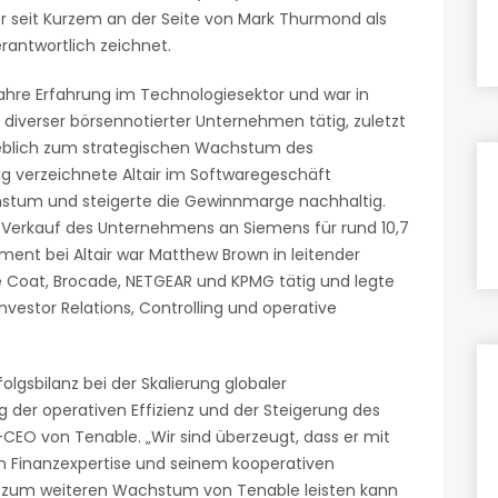
er seit Kurzem an der Seite von Mark Thurmond als
rantwortlich zeichnet.
ahre Erfahrung im Technologiesektor und war in
n diverser börsennotierter Unternehmen tätig, zuletzt
ßgeblich zum strategischen Wachstum des
g verzeichnete Altair im Softwaregeschäft
chstum und steigerte die Gewinnmarge nachhaltig.
Verkauf des Unternehmens an Siemens für rund 10,7
ement bei Altair war Matthew Brown in leitender
ue Coat, Brocade, NETGEAR und KPMG tätig und legte
nvestor Relations, Controlling und operative
lgsbilanz bei der Skalierung globaler
der operativen Effizienz und der Steigerung des
-CEO von Tenable. „Wir sind überzeugt, dass er mit
en Finanzexpertise und seinem kooperativen
g zum weiteren Wachstum von Tenable leisten kann