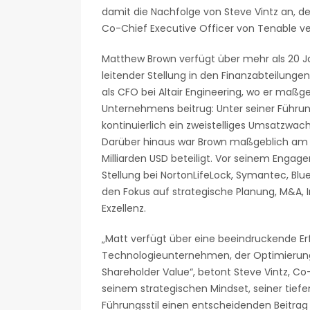
damit die Nachfolge von Steve Vintz an, d
Co-Chief Executive Officer von Tenable ve
Matthew Brown verfügt über mehr als 20 J
leitender Stellung in den Finanzabteilunge
als CFO bei Altair Engineering, wo er ma
Unternehmens beitrug: Unter seiner Führun
kontinuierlich ein zweistelliges Umsatzwa
Darüber hinaus war Brown maßgeblich am 
Milliarden USD beteiligt. Vor seinem Engag
Stellung bei NortonLifeLock, Symantec, Bl
den Fokus auf strategische Planung, M&A, I
Exzellenz.
„Matt verfügt über eine beeindruckende Erfo
Technologieunternehmen, der Optimierung 
Shareholder Value“, betont Steve Vintz, Co
seinem strategischen Mindset, seiner tief
Führungsstil einen entscheidenden Beitra