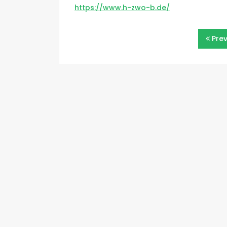
https://www.h-zwo-b.de/
Beitragsnavigatio
Pre