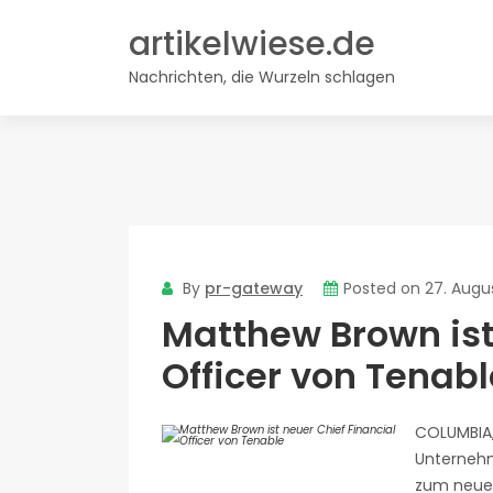
Skip
artikelwiese.de
to
content
Nachrichten, die Wurzeln schlagen
By
pr-gateway
Posted on
27. Augu
Matthew Brown ist
Officer von Tenabl
COLUMBIA,
Unterneh
zum neuen