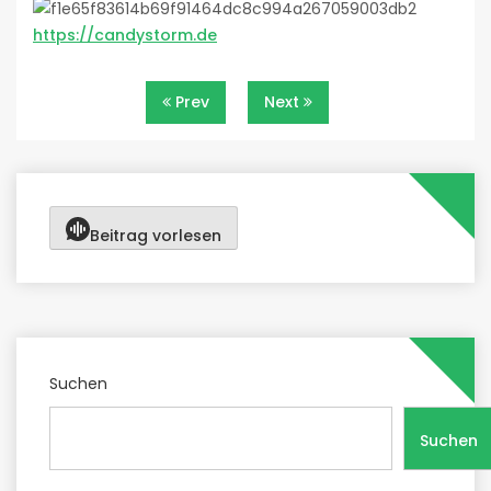
https://candystorm.de
Beitragsnavigation
Prev
Next
Beitrag vorlesen
Suchen
Suchen