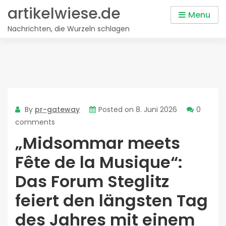
Skip
artikelwiese.de
Menu
to
Nachrichten, die Wurzeln schlagen
content
By
pr-gateway
Posted on
8. Juni 2026
0
comments
„Midsommar meets
Fête de la Musique“:
Das Forum Steglitz
feiert den längsten Tag
des Jahres mit einem