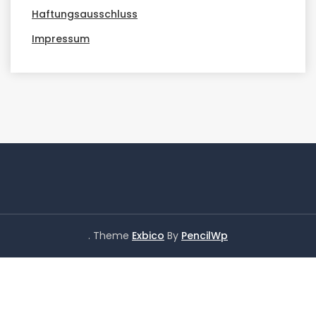
Haftungsausschluss
Impressum
. Theme
Exbico
By
PencilWp