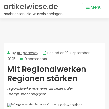
Skip
artikelwiese.de
Menu
to
Nachrichten, die Wurzeln schlagen
content
By
pr-gateway
Posted on
10. September
2025
0 comments
Mit Regionalwerken
Regionen stärken
regionalwerke referieren zu dezentraler
Energieunabhängigkeit
Fachworkshop: