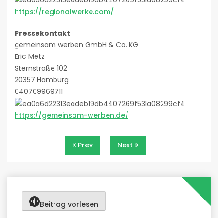
https://regionalwerke.com/
Pressekontakt
gemeinsam werben GmbH & Co. KG
Eric Metz
Sternstraße 102
20357 Hamburg
040769969711
https://gemeinsam-werben.de/
Beitragsnavigation
Prev
Next
Beitrag vorlesen