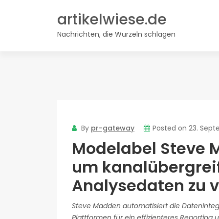
Skip
artikelwiese.de
to
content
Nachrichten, die Wurzeln schlagen
By
pr-gateway
Posted on
23. Sept
Modelabel Steve M
um kanalübergrei
Analysedaten zu v
Steve Madden automatisiert die Dateninteg
Plattformen für ein effizienteres Reportin