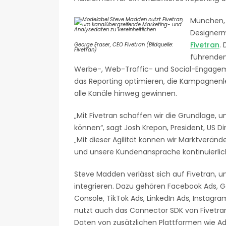
München, 
Designerm
Fivetran
.
George Fraser, CEO Fivetran (Bildquelle:
Fivetran)
führenden
Werbe-, Web-Traffic- und Social-Engagem
das Reporting optimieren, die Kampagnenle
alle Kanäle hinweg gewinnen.
„Mit Fivetran schaffen wir die Grundlage, um
können“, sagt Josh Krepon, President, US D
„Mit dieser Agilität können wir Marktveränd
und unsere Kundenansprache kontinuierlic
Steve Madden verlässt sich auf Fivetran, u
integrieren. Dazu gehören Facebook Ads, G
Console, TikTok Ads, LinkedIn Ads, Instagr
nutzt auch das Connector SDK von Fivetra
Daten von zusätzlichen Plattformen wie Adf