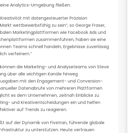
seine Analytics-Umgebung fließen.
Kreativität mit datengesteuerter Präzision
Markt wettbewerbsfähig zu sein“, so George Fraser,
lobalen Marketingplattformen wie Facebook Ads und
ischenplattformen zusammenführen, haben sie eine
können Teams schnell handeln, Ergebnisse zuverlässig
ch verfeinern.“
n können die Marketing- und Analyseteams von Steve
ng über alle wichtigen Kanäle hinweg
ausgaben mit den Engagement- und Conversion-
manueller Datenabrufe von mehreren Plattformen
öglicht es dem Unternehmen, zeitnah Einblicke zu
eting- und Kreativentscheidungen ein und helfen
ektiver auf Trends zu reagieren.
 auf der Dynamik von Fivetran, führende globale
nfrastruktur zu unterstützen. Heute vertrauen