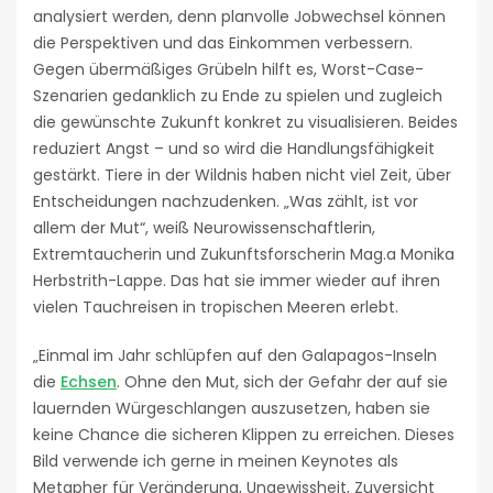
analysiert werden, denn planvolle Jobwechsel können
die Perspektiven und das Einkommen verbessern.
Gegen übermäßiges Grübeln hilft es, Worst-Case-
Szenarien gedanklich zu Ende zu spielen und zugleich
die gewünschte Zukunft konkret zu visualisieren. Beides
reduziert Angst – und so wird die Handlungsfähigkeit
gestärkt. Tiere in der Wildnis haben nicht viel Zeit, über
Entscheidungen nachzudenken. „Was zählt, ist vor
allem der Mut“, weiß Neurowissenschaftlerin,
Extremtaucherin und Zukunftsforscherin Mag.a Monika
Herbstrith-Lappe. Das hat sie immer wieder auf ihren
vielen Tauchreisen in tropischen Meeren erlebt.
„Einmal im Jahr schlüpfen auf den Galapagos-Inseln
die
Echsen
. Ohne den Mut, sich der Gefahr der auf sie
lauernden Würgeschlangen auszusetzen, haben sie
keine Chance die sicheren Klippen zu erreichen. Dieses
Bild verwende ich gerne in meinen Keynotes als
Metapher für Veränderung, Ungewissheit, Zuversicht