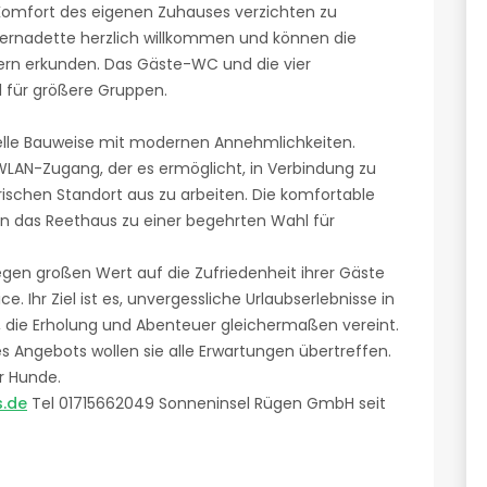
Komfort des eigenen Zuhauses verzichten zu
ernadette herzlich willkommen und können die
ern erkunden. Das Gäste-WC und die vier
 für größere Gruppen.
nelle Bauweise mit modernen Annehmlichkeiten.
WLAN-Zugang, der es ermöglicht, in Verbindung zu
schen Standort aus zu arbeiten. Die komfortable
n das Reethaus zu einer begehrten Wahl für
egen großen Wert auf die Zufriedenheit ihrer Gäste
. Ihr Ziel ist es, unvergessliche Urlaubserlebnisse in
 die Erholung und Abenteuer gleichermaßen vereint.
es Angebots wollen sie alle Erwartungen übertreffen.
r Hunde.
.de
Tel 01715662049 Sonneninsel Rügen GmbH seit