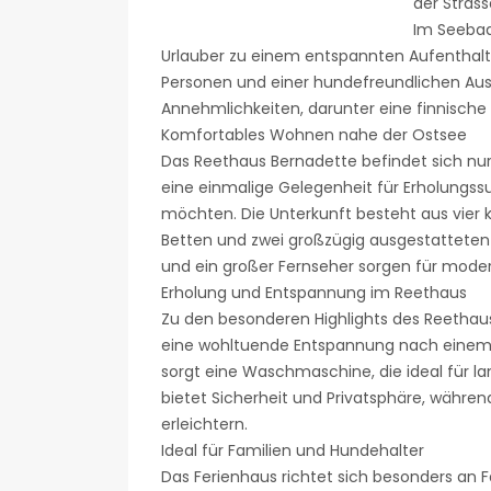
der Strass
Im Seebad
Urlauber zu einem entspannten Aufenthalt u
Personen und einer hundefreundlichen Ausri
Annehmlichkeiten, darunter eine finnisch
Komfortables Wohnen nahe der Ostsee
Das Reethaus Bernadette befindet sich nur
eine einmalige Gelegenheit für Erholung
möchten. Die Unterkunft besteht aus vier
Betten und zwei großzügig ausgestattete
und ein großer Fernseher sorgen für mode
Erholung und Entspannung im Reethaus
Zu den besonderen Highlights des Reethaus
eine wohltuende Entspannung nach einem T
sorgt eine Waschmaschine, die ideal für l
bietet Sicherheit und Privatsphäre, währen
erleichtern.
Ideal für Familien und Hundehalter
Das Ferienhaus richtet sich besonders an Fa