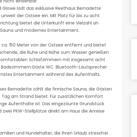
e nicht einsehbar.
 Glowe lädt das exklusive Reethaus Bernadette
nweit der Ostsee ein. Mit Platz für bis zu acht
chtung bietet die Unterkunft eine Vielzahl an
e Sauna und modernes Entertainment.
 ca. 150 Meter von der Ostsee entfernt und bietet
ssuchende, die Ruhe und Nähe zum Wasser genießen
 komfortablen Schlafzimmern mit insgesamt acht
n Badezimmern.Gäste WC. Bluetooth-Lautsprecher
rnstes Entertainment während des Aufenthalts.
es Bernadette zählt die finnische Sauna, die Gästen
ag am Strand bietet. Für zusätzlichen Komfort
ange Aufenthalte ist. Das eingezäunte Grundstück
d zwei PKW-Stellplätze direkt am Haus die Anreise
milien und Hundehalter, die ihren Urlaub stressfrei