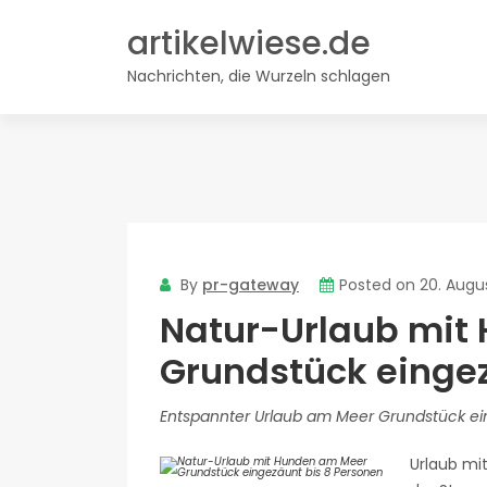
Skip
artikelwiese.de
to
content
Nachrichten, die Wurzeln schlagen
By
pr-gateway
Posted on
20. Augu
Natur-Urlaub mit
Grundstück eingez
Entspannter Urlaub am Meer Grundstück e
Urlaub mi