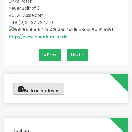
Ulrike Peter
Neuer Zollhof 3
40221 Düsseldorf
+49 (0)211 9717977-0
http://www.punctum-pr.de
Beitragsnavigation
Prev
Next
Beitrag vorlesen
Suchen