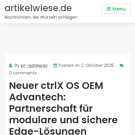
Skip
artikelwiese.de
Menu
to
Nachrichten, die Wurzeln schlagen
content
By
pr-gateway
Posted on
2. Oktober 2025
0 comments
Neuer ctrlX OS OEM
Advantech:
Partnerschaft für
modulare und sichere
Edge-Lösungen