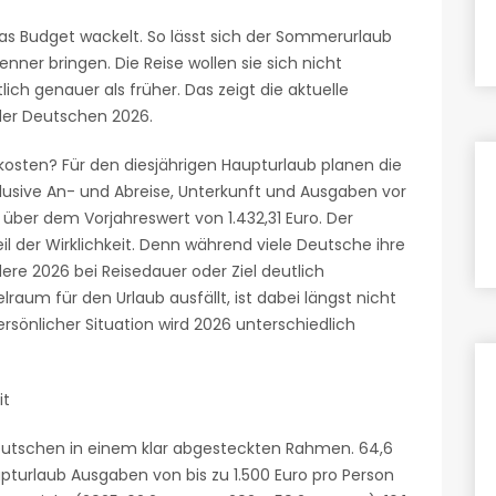
das Budget wackelt. So lässt sich der Sommerurlaub
nner bringen. Die Reise wollen sie sich nicht
ich genauer als früher. Das zeigt die aktuelle
der Deutschen 2026.
osten? Für den diesjährigen Haupturlaub planen die
klusive An- und Abreise, Unterkunft und Ausgaben vor
 über dem Vorjahreswert von 1.432,31 Euro. Der
eil der Wirklichkeit. Denn während viele Deutsche ihre
ere 2026 bei Reisedauer oder Ziel deutlich
lraum für den Urlaub ausfällt, ist dabei längst nicht
rsönlicher Situation wird 2026 unterschiedlich
it
Deutschen in einem klar abgesteckten Rahmen. 64,6
pturlaub Ausgaben von bis zu 1.500 Euro pro Person