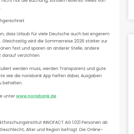
fft nicht nur die Buchung, sondern ebenso Vieles von
.
rchgerechnet
en, dass Urlaub für viele Deutsche auch bei engerem
t. Gleichzeitig wird die Sommerreise 2026 stärker zur
änen fest und sparen an anderer Stelle, andere
 darauf verzichten.
kuliert werden muss, werden Transparenz und gute
ote wie die norisbank App helfen dabei, Ausgaben
u behalten.
ie unter
www.norisbank.de
forschungsinstitut INNOFACT AG 1.021 Personen ab
eschlecht, Alter und Region befragt. Die Online-