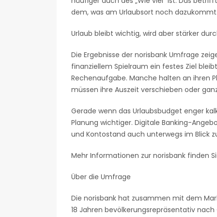
häufiger auch des „Wie viel“ ist. Das betri
dem, was am Urlaubsort noch dazukommt
Urlaub bleibt wichtig, wird aber stärker du
Die Ergebnisse der norisbank Umfrage zeig
finanziellem Spielraum ein festes Ziel bleib
Rechenaufgabe. Manche halten an ihren Pl
müssen ihre Auszeit verschieben oder ganz
Gerade wenn das Urlaubsbudget enger kal
Planung wichtiger. Digitale Banking-Angeb
und Kontostand auch unterwegs im Blick z
Mehr Informationen zur norisbank finden S
Über die Umfrage
Die norisbank hat zusammen mit dem Markt
18 Jahren bevölkerungsrepräsentativ nach G