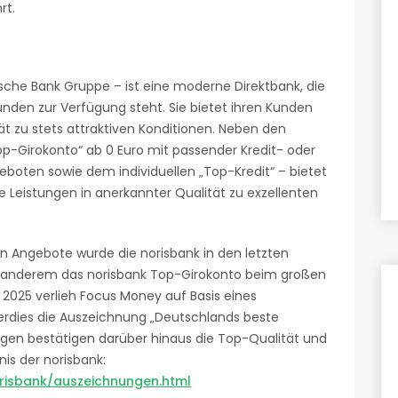
rt.
che Bank Gruppe – ist eine moderne Direktbank, die
den zur Verfügung steht. Sie bietet ihren Kunden
ät zu stets attraktiven Konditionen. Neben den
p-Girokonto“ ab 0 Euro mit passender Kredit- oder
eboten sowie dem individuellen „Top-Kredit“ – bietet
e Leistungen in anerkannter Qualität zu exzellenten
ken Angebote wurde die norisbank in den letzten
er anderem das norisbank Top-Girokonto beim großen
. 2025 verlieh Focus Money auf Basis eines
erdies die Auszeichnung „Deutschlands beste
ngen bestätigen darüber hinaus die Top-Qualität und
is der norisbank:
risbank/auszeichnungen.html