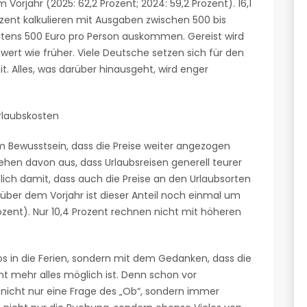
m Vorjahr (2025: 62,2 Prozent; 2024: 59,2 Prozent). 16,1
Prozent kalkulieren mit Ausgaben zwischen 500 bis
hstens 500 Euro pro Person auskommen. Gereist wird
wert wie früher. Viele Deutsche setzen sich für den
mit. Alles, was darüber hinausgeht, wird enger
rlaubskosten
m Bewusstsein, dass die Preise weiter angezogen
ehen davon aus, dass Urlaubsreisen generell teurer
lich damit, dass auch die Preise an den Urlaubsorten
über dem Vorjahr ist dieser Anteil noch einmal um
ozent). Nur 10,4 Prozent rechnen nicht mit höheren
os in die Ferien, sondern mit dem Gedanken, dass die
cht mehr alles möglich ist. Denn schon vor
26 nicht nur eine Frage des „Ob“, sondern immer