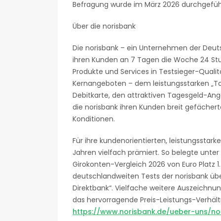
Befragung wurde im März 2026 durchgefüh
Über die norisbank
Die norisbank – ein Unternehmen der Deuts
ihren Kunden an 7 Tagen die Woche 24 Stun
Produkte und Services in Testsieger-Qualit
Kernangeboten – dem leistungsstarken „To
Debitkarte, den attraktiven Tagesgeld-Ang
die norisbank ihren Kunden breit gefächert
Konditionen.
Für ihre kundenorientierten, leistungsstar
Jahren vielfach prämiert. So belegte unt
Girokonten-Vergleich 2026 von Euro Platz 1
deutschlandweiten Tests der norisbank üb
Direktbank“. Vielfache weitere Auszeichnu
das hervorragende Preis-Leistungs-Verhältn
https://www.norisbank.de/ueber-uns/no