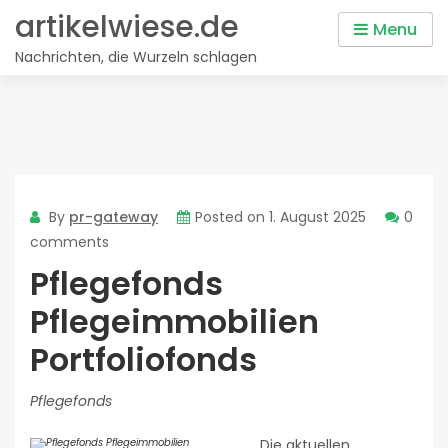
Skip
artikelwiese.de
Menu
to
Nachrichten, die Wurzeln schlagen
content
By
pr-gateway
Posted on
1. August 2025
0
comments
Pflegefonds
Pflegeimmobilien
Portfoliofonds
Pflegefonds
Die aktuellen