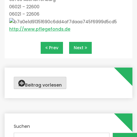
06021 – 22600
06021 – 22606
http://www.pflegefonds.de
Beitragsnavigation
Prev
Next
Beitrag vorlesen
Suchen