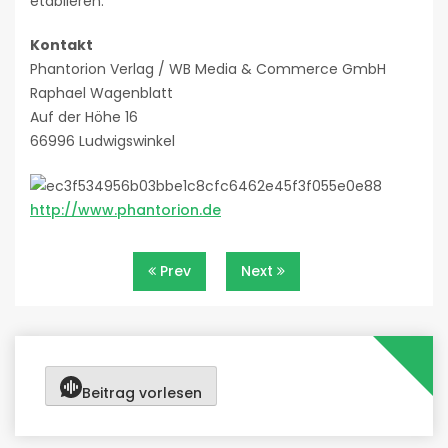
etablieren.
Kontakt
Phantorion Verlag / WB Media & Commerce GmbH
Raphael Wagenblatt
Auf der Höhe 16
66996 Ludwigswinkel
http://www.phantorion.de
Beitragsnavigation
Prev
Next
Beitrag vorlesen