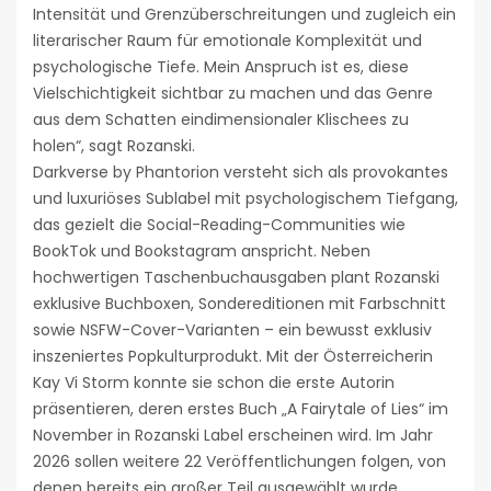
Intensität und Grenzüberschreitungen und zugleich ein
literarischer Raum für emotionale Komplexität und
psychologische Tiefe. Mein Anspruch ist es, diese
Vielschichtigkeit sichtbar zu machen und das Genre
aus dem Schatten eindimensionaler Klischees zu
holen“, sagt Rozanski.
Darkverse by Phantorion versteht sich als provokantes
und luxuriöses Sublabel mit psychologischem Tiefgang,
das gezielt die Social-Reading-Communities wie
BookTok und Bookstagram anspricht. Neben
hochwertigen Taschenbuchausgaben plant Rozanski
exklusive Buchboxen, Sondereditionen mit Farbschnitt
sowie NSFW-Cover-Varianten – ein bewusst exklusiv
inszeniertes Popkulturprodukt. Mit der Österreicherin
Kay Vi Storm konnte sie schon die erste Autorin
präsentieren, deren erstes Buch „A Fairytale of Lies“ im
November in Rozanski Label erscheinen wird. Im Jahr
2026 sollen weitere 22 Veröffentlichungen folgen, von
denen bereits ein großer Teil ausgewählt wurde.