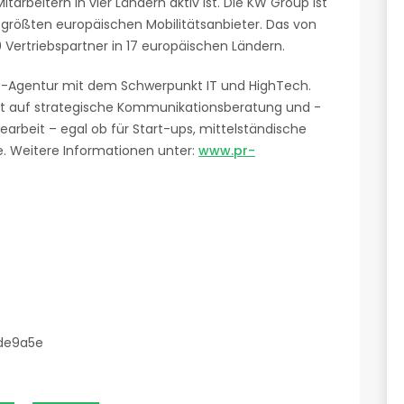
tarbeitern in vier Ländern aktiv ist. Die KW Group ist
r größten europäischen Mobilitätsanbieter. Das von
Vertriebspartner in 17 europäischen Ländern.
PR-Agentur mit dem Schwerpunkt IT und HighTech.
rt auf strategische Kommunikationsberatung und -
arbeit – egal ob für Start-ups, mittelständische
. Weitere Informationen unter:
www.pr-