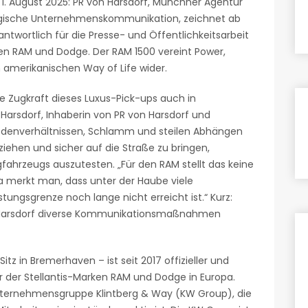
1. August 2025: PR von Harsdorf, Münchner Agentur
egische Unternehmenskommunikation, zeichnet ab
antwortlich für die Presse- und Öffentlichkeitsarbeit
n RAM und Dodge. Der RAM 1500 vereint Power,
 amerikanischen Way of Life wider.
 Zugkraft dieses Luxus-Pick-ups auch in
arsdorf, Inhaberin von PR von Harsdorf und
 Bodenverhältnissen, Schlamm und steilen Abhängen
ehen und sicher auf die Straße zu bringen,
fahrzeugs auszutesten. „Für den RAM stellt das keine
 merkt man, dass unter der Haube viele
stungsgrenze noch lange nicht erreicht ist.“ Kurz:
on Harsdorf diverse Kommunikationsmaßnahmen
tz in Bremerhaven – ist seit 2017 offizieller und
r der Stellantis-Marken RAM und Dodge in Europa.
nternehmensgruppe Klintberg & Way (KW Group), die