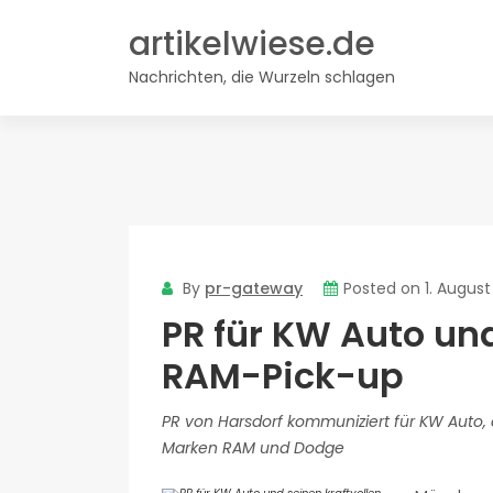
Skip
artikelwiese.de
to
content
Nachrichten, die Wurzeln schlagen
By
pr-gateway
Posted on
1. Augus
PR für KW Auto und
RAM-Pick-up
PR von Harsdorf kommuniziert für KW Auto, d
Marken RAM und Dodge