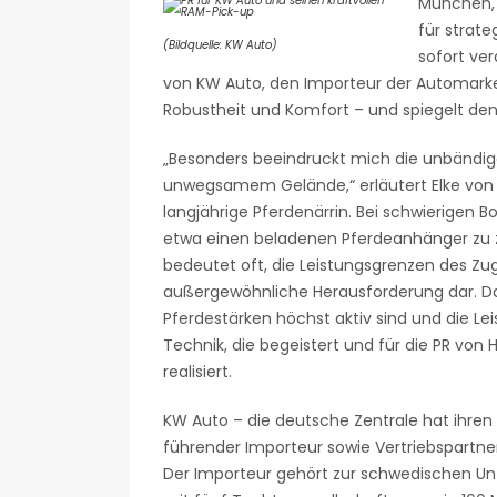
München, 
für strat
(Bildquelle: KW Auto)
sofort ver
von KW Auto, den Importeur der Automarke
Robustheit und Komfort – und spiegelt den
„Besonders beeindruckt mich die unbändige
unwegsamem Gelände,“ erläutert Elke von H
langjährige Pferdenärrin. Bei schwierigen
etwa einen beladenen Pferdeanhänger zu zi
bedeutet oft, die Leistungsgrenzen des Zug
außergewöhnliche Herausforderung dar. Da
Pferdestärken höchst aktiv sind und die Lei
Technik, die begeistert und für die PR v
realisiert.
KW Auto – die deutsche Zentrale hat ihren Si
führender Importeur sowie Vertriebspartne
Der Importeur gehört zur schwedischen U