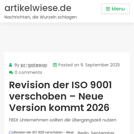
Skip
artikelwiese.de
Menu
to
Nachrichten, die Wurzeln schlagen
content
By
pr-gateway
Posted on
9. September 2025
0 comments
Revision der ISO 9001
verschoben – Neue
Version kommt 2026
FBDi: Unternehmen sollten die Übergangszeit nutzen
Berlin, September