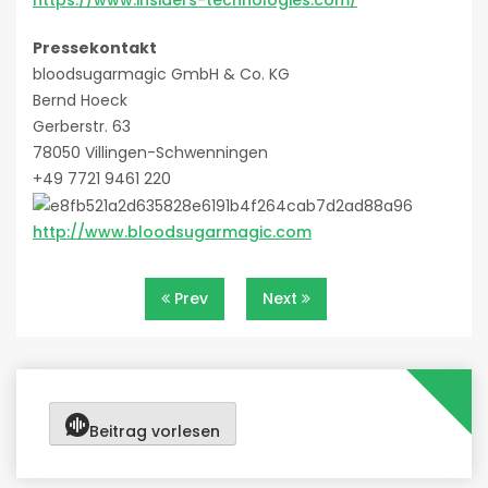
https://www.insiders-technologies.com/
Pressekontakt
bloodsugarmagic GmbH & Co. KG
Bernd Hoeck
Gerberstr. 63
78050 Villingen-Schwenningen
+49 7721 9461 220
http://www.bloodsugarmagic.com
Beitragsnavigation
Prev
Next
Beitrag vorlesen