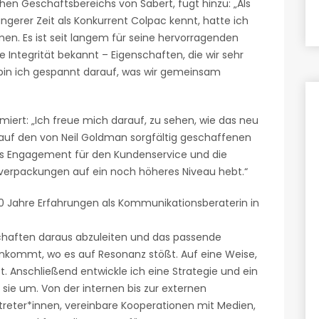
hen Geschäftsbereichs von Sabert, fügt hinzu: „Als
ngerer Zeit als Konkurrent Colpac kennt, hatte ich
. Es ist seit langem für seine hervorragenden
Integrität bekannt – Eigenschaften, die wir sehr
, bin ich gespannt darauf, was wir gemeinsam
miert: „Ich freue mich darauf, zu sehen, wie das neu
uf den von Neil Goldman sorgfältig geschaffenen
das Engagement für den Kundenservice und die
lverpackungen auf ein noch höheres Niveau hebt.“
0 Jahre Erfahrungen als Kommunikationsberaterin in
otschaften daraus abzuleiten und das passende
ankommt, wo es auf Resonanz stößt. Auf eine Weise,
ist. Anschließend entwickle ich eine Strategie und ein
e um. Von der internen bis zur externen
reter*innen, vereinbare Kooperationen mit Medien,