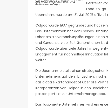
Alex Noake von Sabert und Olivia
Hersteller v
Goldman von Colpac.
Food-to-go-G
Übernahme wurde am 31. Juli 2025 offiziell
Colpac wurde 1937 gegründet und hat seinen
Das Unternehmen hat dank seines umfang
Lebensmittelverpackungslösungen einen he
und Kundenservice. Seit Generationen ist 
Colpac wurde über viele Jahre hinweg entw
Engagement für nachhaltige Innovation l
weiter.
Die Übernahme stellt einen strategischen Me
Unternehmens auf dem britischen, irische
das globale Kartonangebot über alle Vertri
Kompetenzen von Colpac in den Bereichen
passen perfekt zur Unternehmensgruppe.
Das fusionierte Unternehmen wird ein erwei