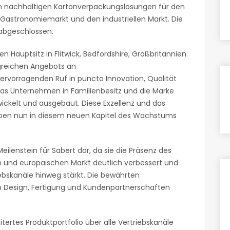
on nachhaltigen Kartonverpackungslösungen für den
astronomiemarkt und den industriellen Markt. Die
 abgeschlossen.
 Hauptsitz in Flitwick, Bedfordshire, Großbritannien.
reichen Angebots an
rvorragenden Ruf in puncto Innovation, Qualität
das Unternehmen in Familienbesitz und die Marke
ickelt und ausgebaut. Diese Exzellenz und das
eben nun in diesem neuen Kapitel des Wachstums
ilenstein für Sabert dar, da sie die Präsenz des
n und europäischen Markt deutlich verbessert und
ebskanäle hinweg stärkt. Die bewährten
 Design, Fertigung und Kundenpartnerschaften
tertes Produktportfolio über alle Vertriebskanäle