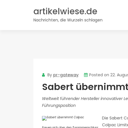
Skip
artikelwiese.de
to
content
Nachrichten, die Wurzeln schlagen
By
pr-gateway
Posted on
22. Augu
Sabert übernimmt
Weltweit führender Hersteller innovativer 
Führungsposition
Die Sabert C
Colpac Limit
Freuen sich über den Zusammenschluss: