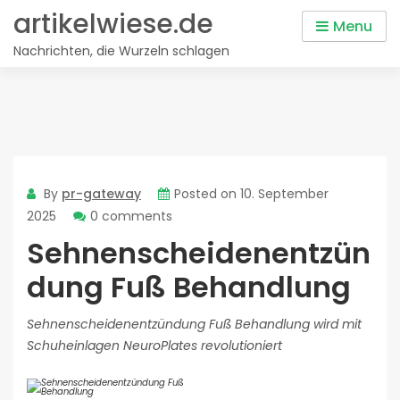
Skip
artikelwiese.de
Menu
to
Nachrichten, die Wurzeln schlagen
content
By
pr-gateway
Posted on
10. September
2025
0 comments
Sehnenscheidenentzün
dung Fuß Behandlung
Sehnenscheidenentzündung Fuß Behandlung wird mit
Schuheinlagen NeuroPlates revolutioniert