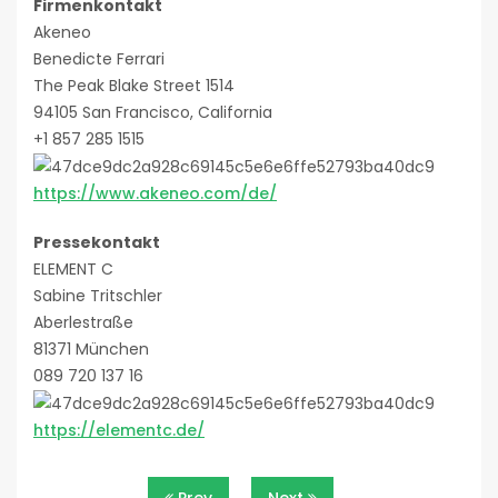
Firmenkontakt
Akeneo
Benedicte Ferrari
The Peak Blake Street 1514
94105 San Francisco, California
+1 857 285 1515
https://www.akeneo.com/de/
Pressekontakt
ELEMENT C
Sabine Tritschler
Aberlestraße
81371 München
089 720 137 16
https://elementc.de/
Beitragsnavigation