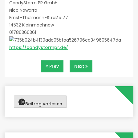
CandyStorm PR GmbH
Nico Nowarra
Ernst-Thälmann-Straße 77
14532 Kleinmachnow
01786366361
https://candystormpr.de/
Beitragsnavigation
Prev
Next
Beitrag vorlesen