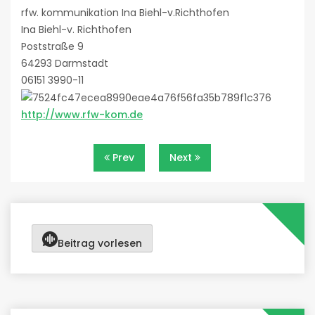
rfw. kommunikation Ina Biehl-v.Richthofen
Ina Biehl-v. Richthofen
Poststraße 9
64293 Darmstadt
06151 3990-11
http://www.rfw-kom.de
Beitragsnavigation
Prev
Next
Beitrag vorlesen