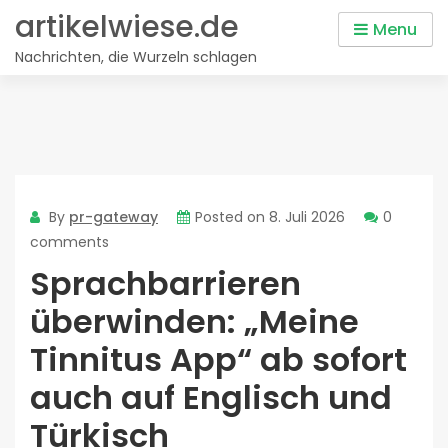
Skip
artikelwiese.de
Menu
to
Nachrichten, die Wurzeln schlagen
content
By
pr-gateway
Posted on
8. Juli 2026
0
comments
Sprachbarrieren
überwinden: „Meine
Tinnitus App“ ab sofort
auch auf Englisch und
Türkisch