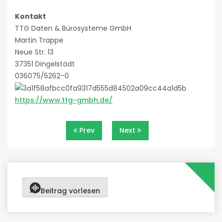
Kontakt
TTG Daten & Bürosysteme GmbH
Martin Trappe
Neue Str. 13
37351 Dingelstädt
036075/5262-0
https://www.ttg-gmbh.de/
Beitragsnavigation
Prev
Next
Beitrag vorlesen