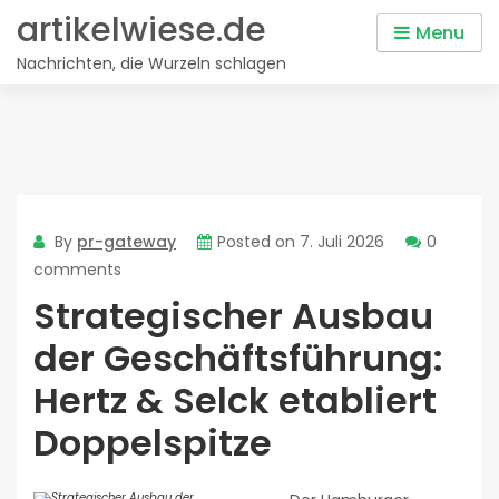
Skip
artikelwiese.de
Menu
to
Nachrichten, die Wurzeln schlagen
content
By
pr-gateway
Posted on
7. Juli 2026
0
comments
Strategischer Ausbau
der Geschäftsführung:
Hertz & Selck etabliert
Doppelspitze