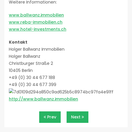
Weitere Informationen:
www.ballwanz.immobilien
www.reba-immobilien.ch
www.hotel-investments.ch
Kontakt
Holger Ballwanz Immobilien
Holger Ballwanz
Christburger Straße 2
10405 Berlin
+49 (0) 30 44 677 188
+49 (0) 30 44 677 399
http://www.ballwanz.immobilien
Beitragsnavigation
Prev
Next